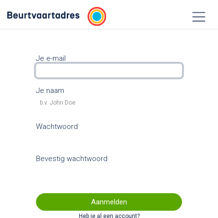
Overslaan naar inhoud
Je e-mail
Je naam
Wachtwoord
Bevestig wachtwoord
Aanmelden
Heb je al een account?